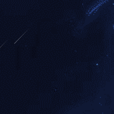
喘息空间。
在技术层面，泰森并非只靠蛮力。他对时机的
更重要的是心理威慑。许多对手在铃声响起前
一种武器。
三、不屈意志的挑战者
拉多克并不具备泰森那样的天赋条件，但他拥
在面对重拳轰击时，拉多克选择承受与反击并
他的每一次站立、每一次挥拳，都像是在向命
四、巅峰宿命的世纪重炮
当比赛真正开始，拳台瞬间化为风暴中心。泰
间。
重拳交错之间，不只是肉体的碰撞，更是信念