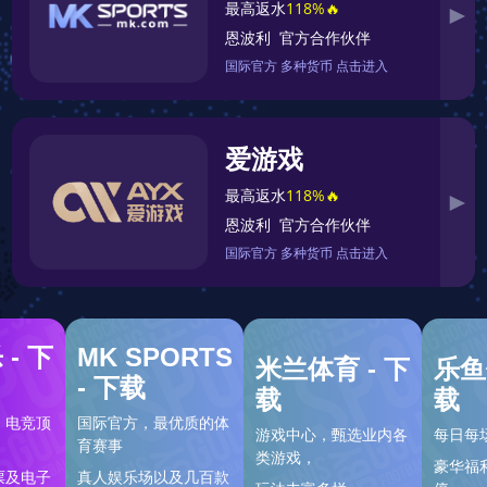
碰撞泰森对决拉多
之战拳坛风暴巅峰
，也是一段关于铁拳、意志与命运的传奇叙事。迈克·泰森