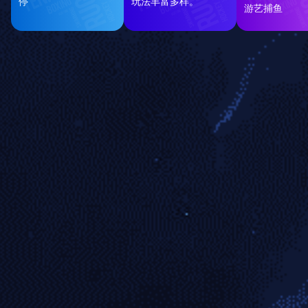
与拉多克的世纪重炮之战，不只是拳台上的胜
正面碰撞。泰森象征着极致暴烈的原始力量，
志与不屈信念，在重压之下不断挑战极限。这
紧密交织，成为巅峰时期不可复制的宿命之战
四个方面，全面解析这场铁拳与意志的碰撞，
一、时代风云的拳坛背景
20世纪末的重量级拳坛，正处在群雄并起却又
击王座，观众渴望一场真正能定义时代的巅峰
泰森的横空出世，为拳坛注入了前所未有的暴
市场高度商业化，关注度达到顶峰。
而拉多克的出现，则像是一块顽石，在狂风骤
一步步走到泰森面前。
二、铁拳之王的极致力量
泰森的拳击风格以爆发力和侵略性著称。他低