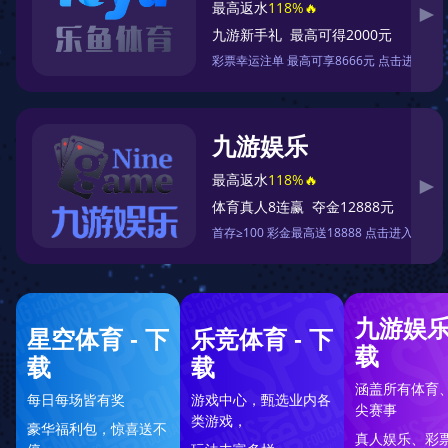
铁拳与意志的
克的世纪重炮
宿命
2026-02-14
文章摘要： 这是一场被历史铭记的重量级对决