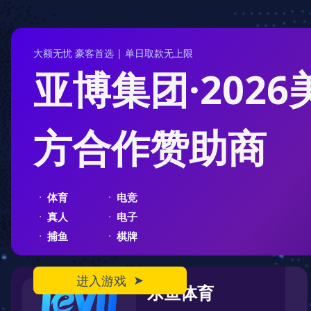
网站首页
解读
星