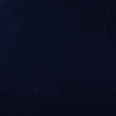
上一场无法绕开的经典。它集中展现了力量的极限、意志
成为拳坛风暴中的巅峰象征，也提醒着后来者：真正的传