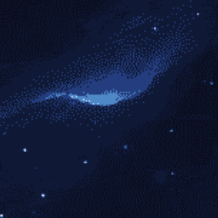
星空综合,星空·综合体育,星空综合体育官网,
最终的结果，仿佛早已写入宿命，却仍在过程
总结：