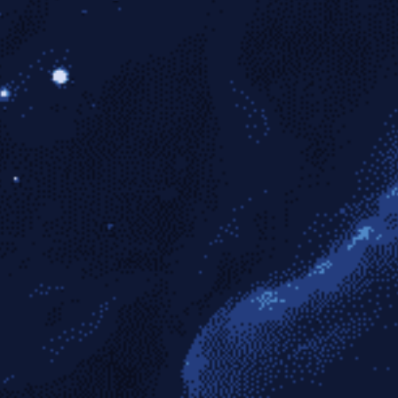
案
企
把握、对距离的控制，使他的每一次出拳都充满毁灭性。
服
加
就已心生畏惧，而这种无形压力，正是泰森铁拳之外的另
有极强的抗击打能力和坚韧的比赛心态。
存的策略，用意志去抵消力量差距。
运宣告：即便注定艰难，也绝不轻易倒下。
森的进攻如雷霆般倾泻，拉多克则在震荡中寻找生存空
的较量。观众见证了力量与意志不断拉扯的瞬间。