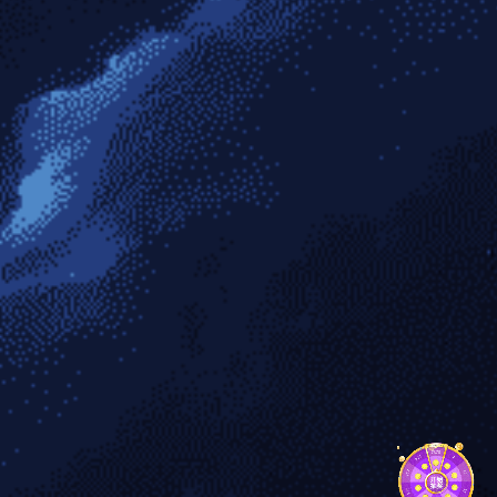
例中心
业文化
务方向
入
星空·综合体育