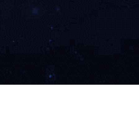
快速又简单。
航
网站地图
解读
星空综合
案例中心
SiteMap
企业文化
服务方向
加入
星空·综合体育