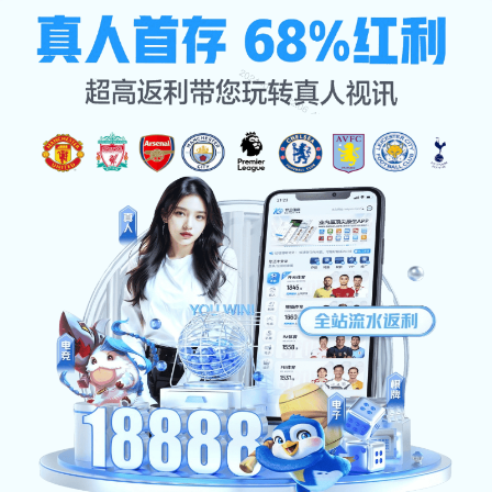
星空综合
🏊‍♀️突破极限，挑战自我 ——
这里，是你蜕变的起点！
xing kong zong he ️ tu po ji xian tiao zhan zi wo zhe
li shi ni tui bian de qi dian